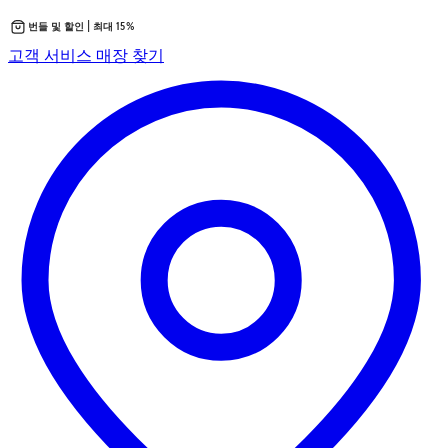
번들 및 할인 | 최대 15%
콘
새
고객 서비스
매장 찾기
텐
탭
츠
에
로
서
바
열
로
립
가
니
기
다