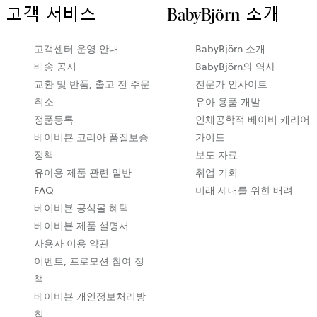
고객 서비스
BabyBjörn 소개
새
고객센터 운영 안내
BabyBjörn 소개
탭
배송 공지
BabyBjörn의 역사
에
교환 및 반품, 출고 전 주문
전문가 인사이트
서
취소
유아 용품 개발
열
정품등록
인체공학적 베이비 캐리어
립
베이비뵨 코리아 품질보증
가이드
니
정책
보도 자료
다
유아용 제품 관련 일반
취업 기회
FAQ
미래 세대를 위한 배려
베이비뵨 공식몰 혜택
베이비뵨 제품 설명서
사용자 이용 약관
이벤트, 프로모션 참여 정
책
베이비뵨 개인정보처리방
침