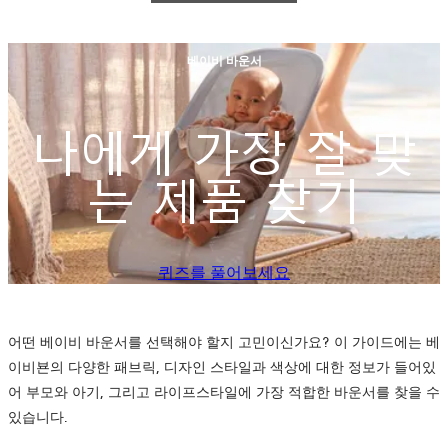
베이비 바운서
나에게 가장 잘 맞
는 제품 찾기
새
퀴즈를 풀어보세요
탭
에
서
어떤 베이비 바운서를 선택해야 할지 고민이신가요? 이 가이드에는 베
열
이비뵨의 다양한 패브릭, 디자인 스타일과 색상에 대한 정보가 들어있
립
어 부모와 아기, 그리고 라이프스타일에 가장 적합한 바운서를 찾을 수
니
있습니다.
다