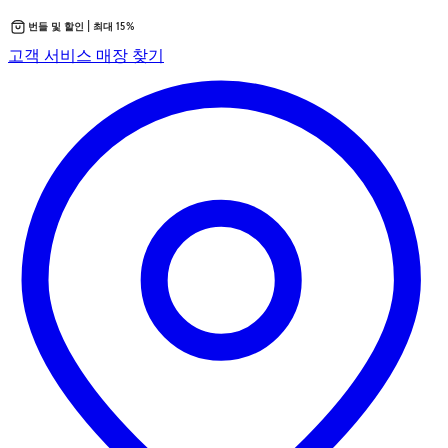
번들 및 할인 | 최대 15%
콘
새
고객 서비스
매장 찾기
텐
탭
츠
에
로
서
바
열
로
립
가
니
기
다