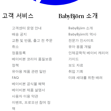
고객 서비스
BabyBjörn 소개
새
고객센터 운영 안내
BabyBjörn 소개
탭
배송 공지
BabyBjörn의 역사
에
교환 및 반품, 출고 전 주문
전문가 인사이트
서
취소
유아 용품 개발
열
정품등록
인체공학적 베이비 캐리어
립
베이비뵨 코리아 품질보증
가이드
니
정책
보도 자료
다
유아용 제품 관련 일반
취업 기회
FAQ
미래 세대를 위한 배려
베이비뵨 공식몰 혜택
베이비뵨 제품 설명서
사용자 이용 약관
이벤트, 프로모션 참여 정
책