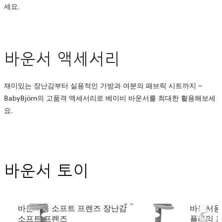
세요.
바운서 액세서리
재미있는 장난감부터 실용적인 가방과 여분의 패브릭 시트까지 –
BabyBjörn의 고품격 액세서리로 베이비 바운서를 최대한 활용해보세
요.
바운서 토이
바운서용 소프트 프렌즈 장난감
바운서용
소프트 프렌즈
플라잉 