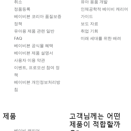
서
취소
유아 용품 개발
열
정품등록
인체공학적 베이비 캐리어
립
베이비뵨 코리아 품질보증
가이드
니
정책
보도 자료
다
유아용 제품 관련 일반
취업 기회
FAQ
미래 세대를 위한 배려
베이비뵨 공식몰 혜택
베이비뵨 제품 설명서
사용자 이용 약관
이벤트, 프로모션 참여 정
책
베이비뵨 개인정보처리방
침
제품
고객님께는 어떤
제품이 적합할까
베이비 캐리어