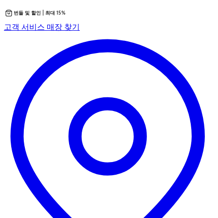
번들 및 할인 | 최대 15%
콘
새
고객 서비스
매장 찾기
텐
탭
츠
에
로
서
바
열
로
립
가
니
기
다