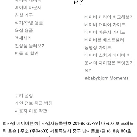
요?
베이비 바운서
침실 가구
베이비 캐리어 비교해보기
식기/주방 용품
베이비 캐리어 가이드
욕실 용품
베이비 바운서 가이드
액세서리
베이비뵨 베스트셀러
전상품 둘러보기
동영상 가이드
번들 및 할인
베이비 스윙과 베이비 바
운서의 차이점은 무엇인가
요?
@babybjorn Moments
쿠키 설정
개인 정보 취급 방침
사용자 이용 약관
회사명 베이비뵨㈜ | 사업자등록번호 201-86-35799 | 대표자 보 프레드
릭 올손 | 주소 (우04533) 서울특별시 중구 남대문로7길 16, 8층 801호