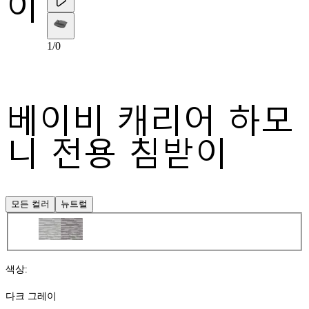
이
1
/
0
베이비 캐리어 하모
니 전용 침받이
모든 컬러
뉴트럴
색상
:
다크 그레이