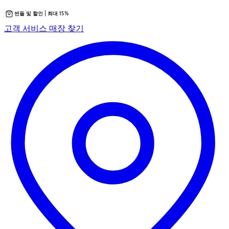
번들 및 할인 | 최대 15%
콘
새
고객 서비스
매장 찾기
텐
탭
츠
에
로
서
바
열
로
립
가
니
기
다