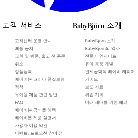
고객 서비스
BabyBjörn 소개
새
고객센터 운영 안내
BabyBjörn 소개
탭
배송 공지
BabyBjörn의 역사
에
교환 및 반품, 출고 전 주문
전문가 인사이트
서
취소
유아 용품 개발
열
정품등록
인체공학적 베이비 캐리어
립
베이비뵨 코리아 품질보증
가이드
니
정책
보도 자료
다
유아용 제품 관련 일반
취업 기회
FAQ
미래 세대를 위한 배려
베이비뵨 공식몰 혜택
베이비뵨 제품 설명서
사용자 이용 약관
이벤트, 프로모션 참여 정