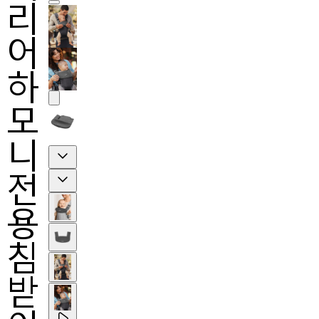
리
어
하
모
니
Previous
전
Next
용
침
받