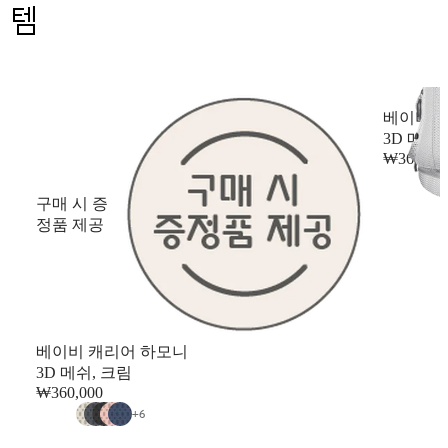
템
베이비 
3D 메쉬,
₩360,00
구매 시 증
정품 제공
베이비 캐리어 하모니
3D 메쉬, 크림
₩360,000
+
6