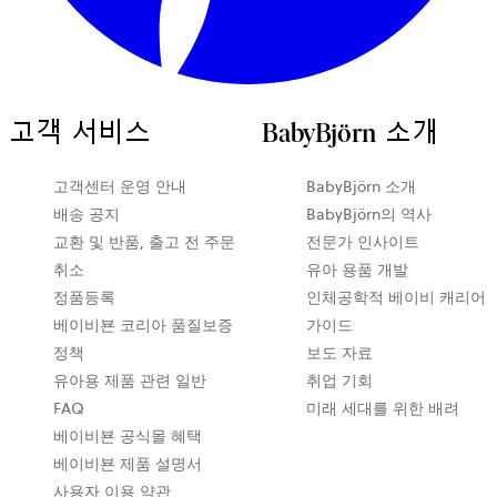
고객 서비스
BabyBjörn 소개
새
고객센터 운영 안내
BabyBjörn 소개
탭
배송 공지
BabyBjörn의 역사
에
교환 및 반품, 출고 전 주문
전문가 인사이트
서
취소
유아 용품 개발
열
정품등록
인체공학적 베이비 캐리어
립
베이비뵨 코리아 품질보증
가이드
니
정책
보도 자료
다
유아용 제품 관련 일반
취업 기회
FAQ
미래 세대를 위한 배려
베이비뵨 공식몰 혜택
베이비뵨 제품 설명서
사용자 이용 약관