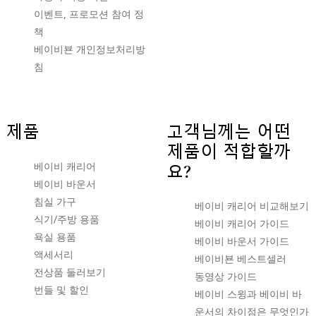
이벤트, 프로모션 참여 정
책
베이비뵨 개인정보처리방
침
제품
고객님께는 어떤
제품이 적합할까
베이비 캐리어
요?
베이비 바운서
침실 가구
베이비 캐리어 비교해보기
식기/주방 용품
베이비 캐리어 가이드
욕실 용품
베이비 바운서 가이드
액세서리
베이비뵨 베스트셀러
전상품 둘러보기
동영상 가이드
번들 및 할인
베이비 스윙과 베이비 바
운서의 차이점은 무엇인가