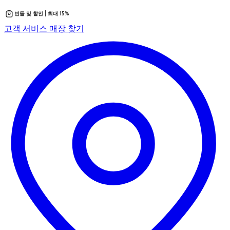
번들 및 할인 | 최대 15%
콘
새
고객 서비스
매장 찾기
텐
탭
츠
에
로
서
바
열
로
립
가
니
기
다