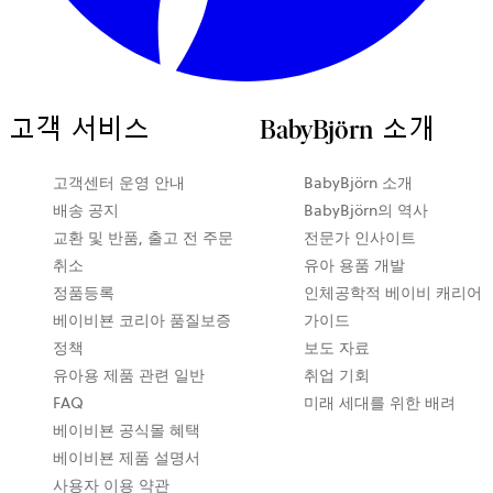
고객 서비스
BabyBjörn 소개
새
고객센터 운영 안내
BabyBjörn 소개
탭
배송 공지
BabyBjörn의 역사
에
교환 및 반품, 출고 전 주문
전문가 인사이트
서
취소
유아 용품 개발
열
정품등록
인체공학적 베이비 캐리어
립
베이비뵨 코리아 품질보증
가이드
니
정책
보도 자료
다
유아용 제품 관련 일반
취업 기회
FAQ
미래 세대를 위한 배려
베이비뵨 공식몰 혜택
베이비뵨 제품 설명서
사용자 이용 약관