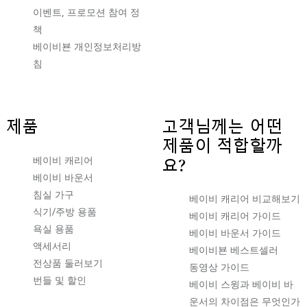
이벤트, 프로모션 참여 정
책
베이비뵨 개인정보처리방
침
제품
고객님께는 어떤
제품이 적합할까
베이비 캐리어
요?
베이비 바운서
침실 가구
베이비 캐리어 비교해보기
식기/주방 용품
베이비 캐리어 가이드
욕실 용품
베이비 바운서 가이드
액세서리
베이비뵨 베스트셀러
전상품 둘러보기
동영상 가이드
번들 및 할인
베이비 스윙과 베이비 바
운서의 차이점은 무엇인가