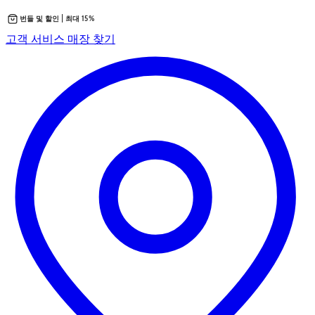
번들 및 할인 | 최대 15%
콘
새
고객 서비스
매장 찾기
텐
탭
츠
에
로
서
바
열
로
립
가
니
기
다