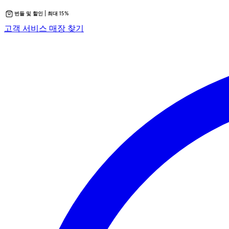
번들 및 할인 | 최대 15%
콘
새
고객 서비스
매장 찾기
텐
탭
츠
에
로
서
바
열
로
립
가
니
기
다