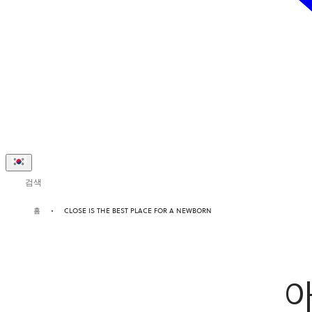
검색
홈
CLOSE IS THE BEST PLACE FOR A NEWBORN
아