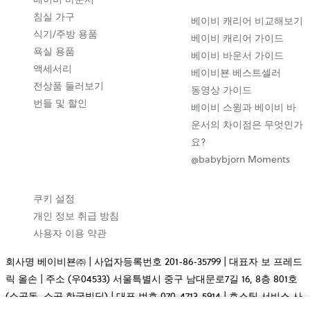
침실 가구
베이비 캐리어 비교해보기
식기/주방 용품
베이비 캐리어 가이드
욕실 용품
베이비 바운서 가이드
액세서리
베이비뵨 베스트셀러
전상품 둘러보기
동영상 가이드
번들 및 할인
베이비 스윙과 베이비 바
운서의 차이점은 무엇인가
요?
@babybjorn Moments
쿠키 설정
개인 정보 취급 방침
사용자 이용 약관
회사명 베이비뵨㈜ | 사업자등록번호 201-86-35799 | 대표자 보 프레드
릭 올손 | 주소 (우04533) 서울특별시 중구 남대문로7길 16, 8층 801호
(소공동, 소공 한국빌딩) | 대표 번호 070-4713-5914 | 호스팅 서비스 사