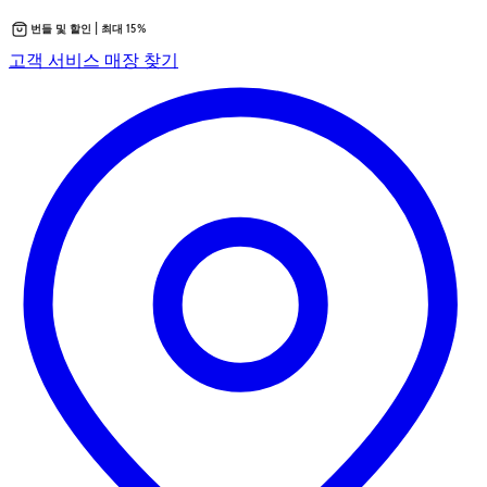
번들 및 할인 | 최대 15%
콘
새
고객 서비스
매장 찾기
텐
탭
츠
에
로
서
바
열
로
립
가
니
기
다