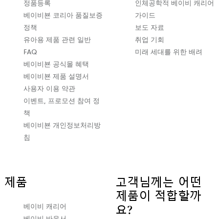
열
정품등록
인체공학적 베이비 캐리어
립
베이비뵨 코리아 품질보증
가이드
니
정책
보도 자료
다
유아용 제품 관련 일반
취업 기회
FAQ
미래 세대를 위한 배려
베이비뵨 공식몰 혜택
베이비뵨 제품 설명서
사용자 이용 약관
이벤트, 프로모션 참여 정
책
베이비뵨 개인정보처리방
침
제품
고객님께는 어떤
제품이 적합할까
베이비 캐리어
요?
베이비 바운서