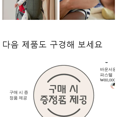
다음 제품도 구경해 보세요
바운서용
파스텔
₩80,000
구매 시 증
정품 제공