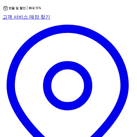
번들 및 할인 | 최대 15%
콘
새
고객 서비스
매장 찾기
텐
탭
츠
에
로
서
바
열
로
립
가
니
기
다