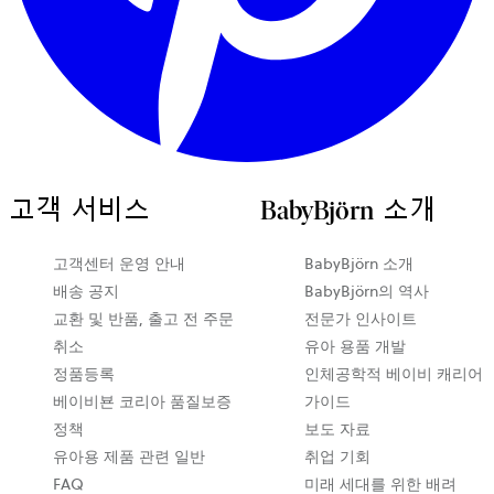
고객 서비스
BabyBjörn 소개
새
고객센터 운영 안내
BabyBjörn 소개
탭
배송 공지
BabyBjörn의 역사
에
교환 및 반품, 출고 전 주문
전문가 인사이트
서
취소
유아 용품 개발
열
정품등록
인체공학적 베이비 캐리어
립
베이비뵨 코리아 품질보증
가이드
니
정책
보도 자료
다
유아용 제품 관련 일반
취업 기회
FAQ
미래 세대를 위한 배려