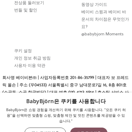
전상품 둘러보기
동영상 가이드
번들 및 할인
베이비 스윙과 베이비 바
운서의 차이점은 무엇인가
요?
@babybjorn Moments
쿠키 설정
개인 정보 취급 방침
사용자 이용 약관
회사명 베이비뵨㈜ | 사업자등록번호 201-86-35799 | 대표자 보 프레드
릭 올손 | 주소 (우04533) 서울특별시 중구 남대문로7길 16, 8층 801호
(소공동, 소공 한국빌딩) | 대표 번호 070-4713-5914 | 호스팅 서비스 사
업자 Cloudnet Sweden AB, (Org.nr: 556803-7476) | 통신판매업신고
BabyBjörn은 쿠키를 사용합니다
2026-서울중구-614 | Copyright © 2009-2026 BabyBjörn AB. 무단 전
BabyBjörn은 쇼핑 경험을 개선하기 위해 쿠키를 사용합니다. "모든 쿠키 허
재 금지.
용"을 선택하면 맞춤형 쇼핑, 맞춤형 제안 및 멋진 콘텐츠를 제공받을 수 있
습니다."