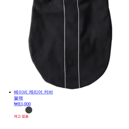
베이비 캐리어 커버
블랙
₩83,000
재고 없음