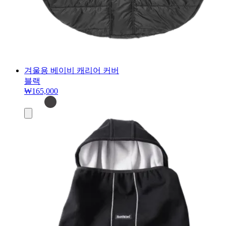
겨울용 베이비 캐리어 커버
블랙
₩165,000
장
바
구
니