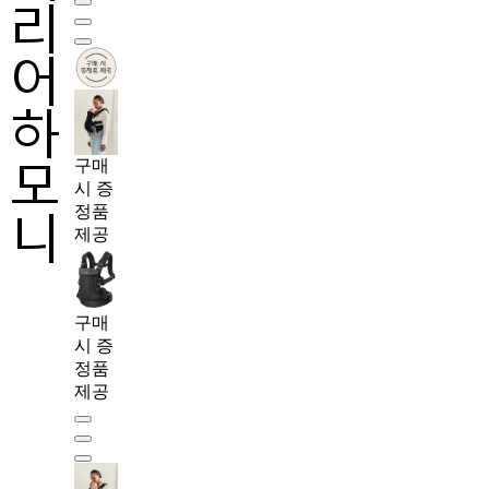
리
어
하
모
구매
시 증
니
정품
제공
구매
시 증
정품
제공