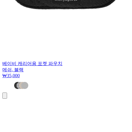
베이비 캐리어용 포켓 파우치
메쉬, 블랙
₩35,000
장
바
구
니