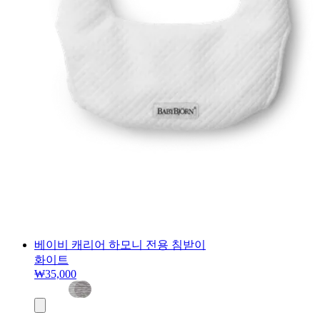
베이비 캐리어 하모니 전용 침받이
화이트
₩35,000
장
바