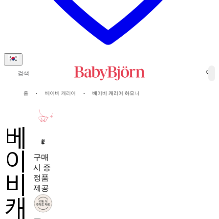
검색
0
홈
베이비 캐리어
베이비 캐리어 하모니
10-년
보증
베
이
구매
시 증
비
정품
제공
캐