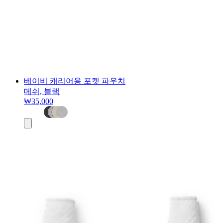
베이비 캐리어용 포켓 파우치
메쉬, 블랙
₩35,000
장
바
구
니