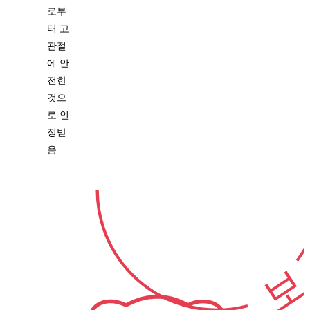
로부
터 고
관절
10-년
에 안
전한
것으
로 인
정받
음
보