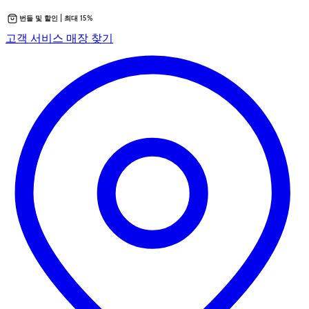
번들 및 할인 | 최대 15%
콘
새
고객 서비스
매장 찾기
텐
탭
츠
에
로
서
바
열
로
립
가
니
기
다