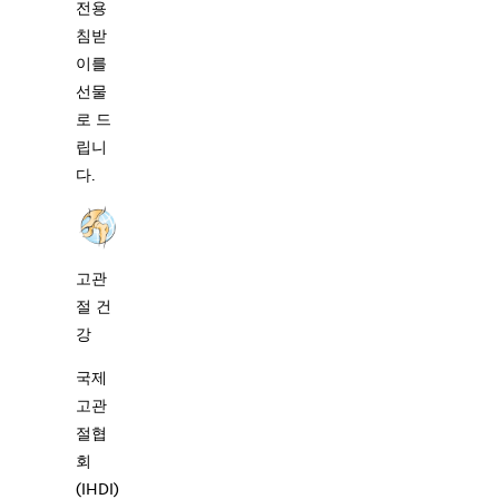
전용
침받
이를
선물
로 드
립니
다.
고관
절 건
강
국제
고관
절협
회
(IHDI)