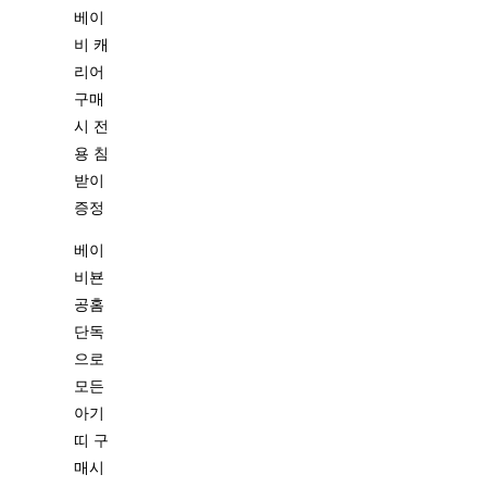
베이
비 캐
리어
구매
시 전
용 침
받이
증정
베이
비뵨
공홈
단독
으로
모든
아기
띠 구
매시