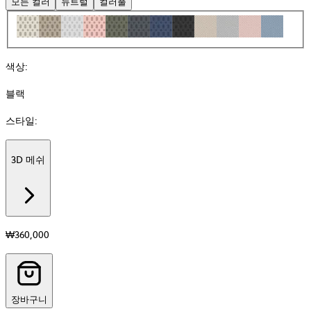
모든 컬러
뉴트럴
컬러풀
색상
:
블랙
스타일
:
3D 메쉬
Additional
information
about
소
재
₩360,000
장바구니