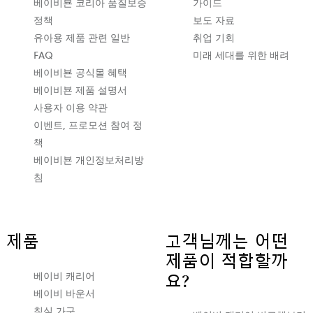
립
베이비뵨 코리아 품질보증
가이드
니
정책
보도 자료
다
유아용 제품 관련 일반
취업 기회
FAQ
미래 세대를 위한 배려
베이비뵨 공식몰 혜택
베이비뵨 제품 설명서
사용자 이용 약관
이벤트, 프로모션 참여 정
책
베이비뵨 개인정보처리방
침
제품
고객님께는 어떤
제품이 적합할까
베이비 캐리어
요?
베이비 바운서
침실 가구