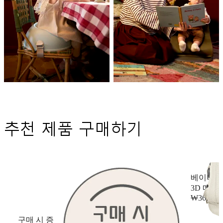
추천 제품 구매하기
베이비 
3D 메쉬,
₩360,00
구매 시 증