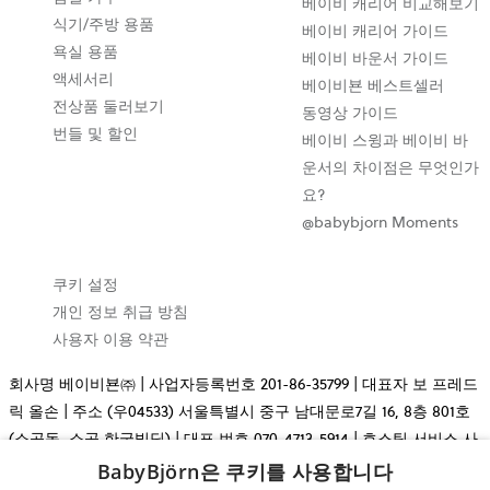
베이비 캐리어 비교해보기
식기/주방 용품
베이비 캐리어 가이드
욕실 용품
베이비 바운서 가이드
액세서리
베이비뵨 베스트셀러
전상품 둘러보기
동영상 가이드
번들 및 할인
베이비 스윙과 베이비 바
운서의 차이점은 무엇인가
요?
@babybjorn Moments
쿠키 설정
개인 정보 취급 방침
사용자 이용 약관
회사명 베이비뵨㈜ | 사업자등록번호 201-86-35799 | 대표자 보 프레드
릭 올손 | 주소 (우04533) 서울특별시 중구 남대문로7길 16, 8층 801호
(소공동, 소공 한국빌딩) | 대표 번호 070-4713-5914 | 호스팅 서비스 사
업자 Cloudnet Sweden AB, (Org.nr: 556803-7476) | 통신판매업신고
BabyBjörn은 쿠키를 사용합니다