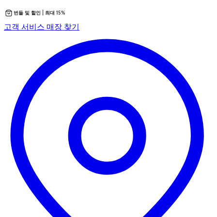
번들 및 할인 | 최대 15%
콘
새
고객 서비스
매장 찾기
텐
탭
츠
에
로
서
바
열
로
립
가
니
기
다