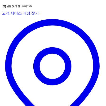
번들 및 할인 | 최대 15%
콘
새
고객 서비스
매장 찾기
텐
탭
츠
에
로
서
바
열
로
립
가
니
기
다