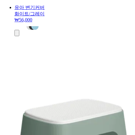
유아 변기커버
화이트/그레이
₩56,000
장
바
구
니