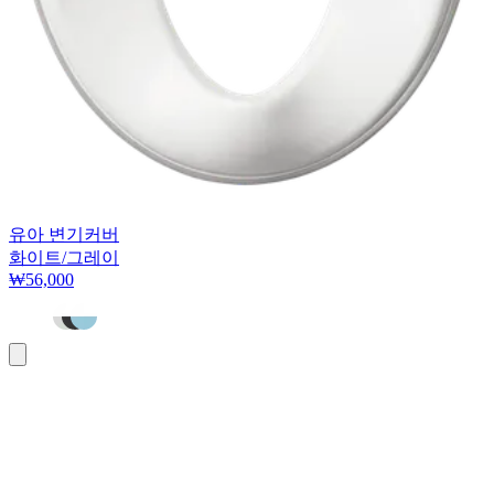
유아 변기커버
화이트/그레이
₩56,000
장
바
구
니