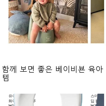
함께 보면 좋은 베이비뵨 육아
템
유아 변기커버
스마트 
화이트/오션블루
딥 블루/
₩56,000
₩39,000