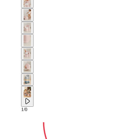
2-년
1
/
0