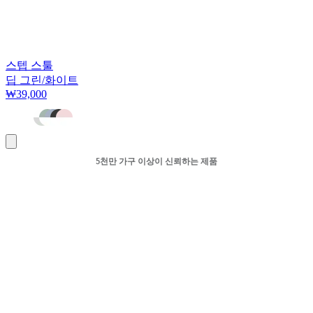
스텝 스툴
딥 그린/화이트
₩39,000
장
바
5천만 가구 이상이 신뢰하는 제품
구
니