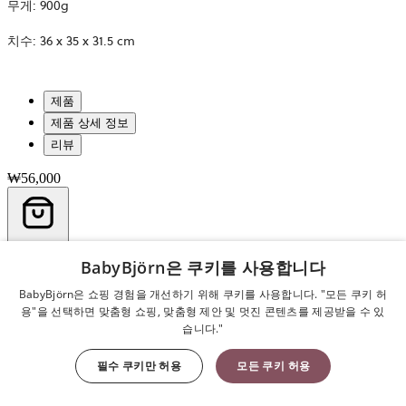
무게: 900g
치수: 36 x 35 x 31.5 cm
제품
제품 상세 정보
리뷰
₩56,000
장바구니
BabyBjörn은 쿠키를 사용합니다
한국어
BabyBjörn은 쇼핑 경험을 개선하기 위해 쿠키를 사용합니다. "모든 쿠키 허
용"을 선택하면 맞춤형 쇼핑, 맞춤형 제안 및 멋진 콘텐츠를 제공받을 수 있
당신을 위한 웰컴 기프트
습니다."
필수 쿠키만 허용
모든 쿠키 허용
뉴스레터를 구독하시면 10% 할인 혜택을 드립니다.