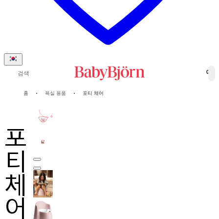
검색
0
홈
욕실 용품
포티 체어
2-년
보증
포
티
체
어