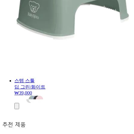
스텝 스툴
딥 그린/화이트
₩39,000
장
바
구
니
추천 제품