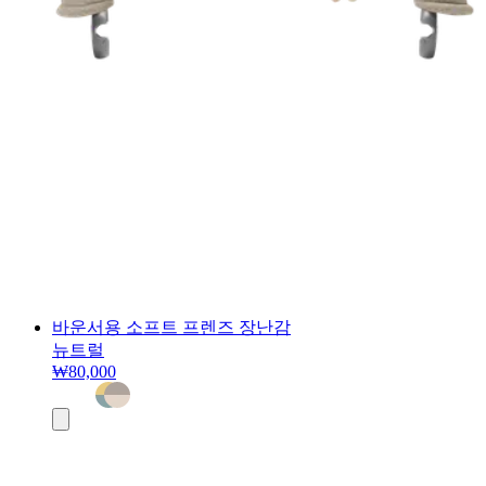
바운서용 소프트 프렌즈 장난감
뉴트럴
₩80,000
장
바
구
니