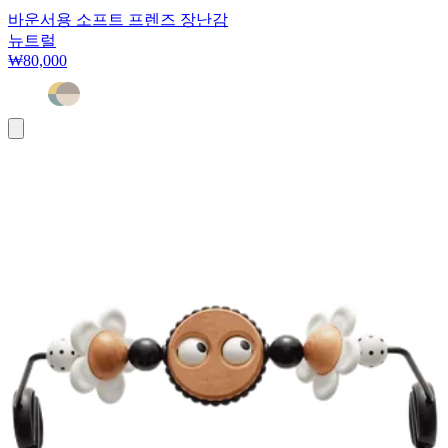
바운서용 소프트 프렌즈 장난감
뉴트럴
₩80,000
장
바
구
니