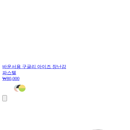
바운서용 구글리 아이즈 장난감
파스텔
₩80,000
장
바
구
니