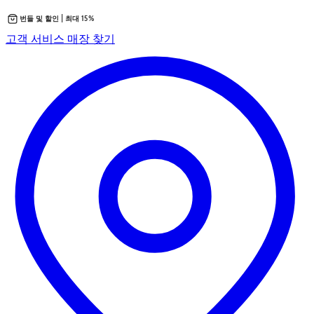
번들 및 할인 | 최대 15%
콘
새
고객 서비스
매장 찾기
텐
탭
츠
에
로
서
바
열
로
립
가
니
기
다