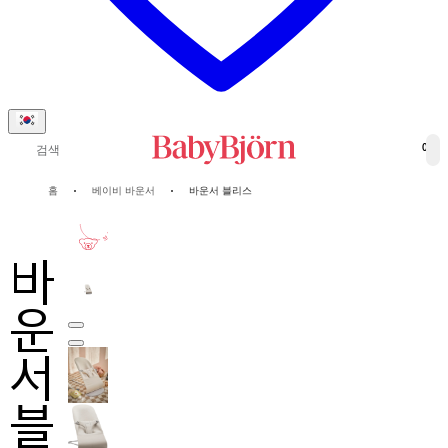
검색
0
홈
베이비 바운서
바운서 블리스
10-년
보증
바
운
서
블