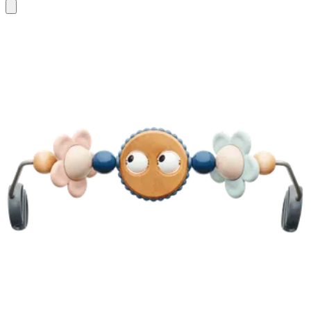
장
바
구
니