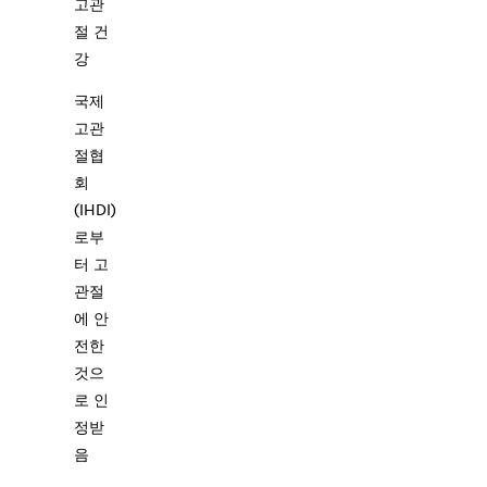
고관
절 건
강
국제
고관
절협
회
(IHDI)
로부
터 고
관절
10-년
에 안
전한
것으
로 인
정받
음