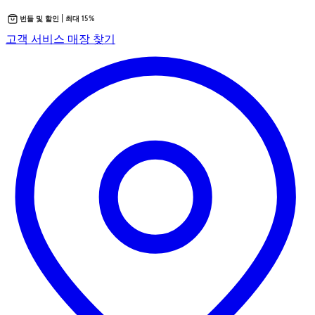
번들 및 할인 | 최대 15%
콘
새
고객 서비스
매장 찾기
텐
탭
츠
에
로
서
바
열
로
립
가
니
기
다