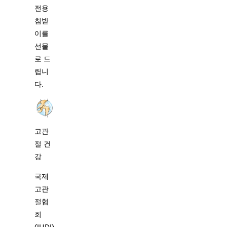
전용
침받
이를
선물
로 드
립니
다.
고관
절 건
강
국제
고관
절협
회
(IHDI)