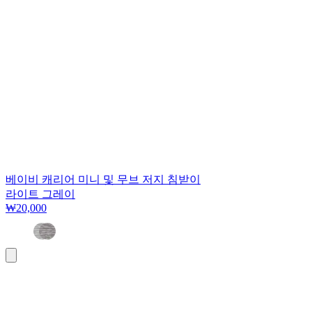
베이비 캐리어 미니 및 무브 저지 침받이
라이트 그레이
₩20,000
장
바
구
니