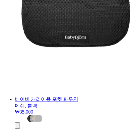
베이비 캐리어용 포켓 파우치
메쉬, 블랙
₩35,000
장
바
구