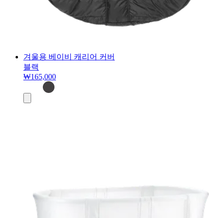
겨울용 베이비 캐리어 커버
블랙
₩165,000
장
바
구
니