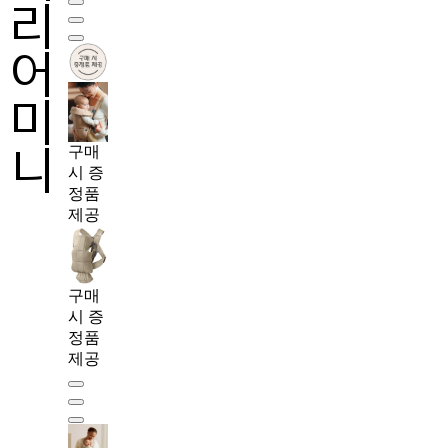
리
어
미
니
구매
시 증
정품
제공
구매
시 증
정품
제공