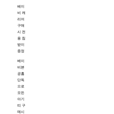
베이
비 캐
리어
구매
시 전
용 침
받이
증정
베이
비뵨
공홈
단독
으로
모든
아기
띠 구
매시