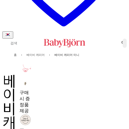
검색
0
홈
베이비 캐리어
베이비 캐리어 미니
10-년
보증
베
이
구매
시 증
비
정품
제공
캐