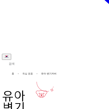
검색
2-년
홈
욕실 용품
유아 변기커버
보증
유아
변기