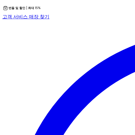
번들 및 할인 | 최대 15%
콘
새
고객 서비스
매장 찾기
텐
탭
츠
에
로
서
바
열
로
립
가
니
기
다