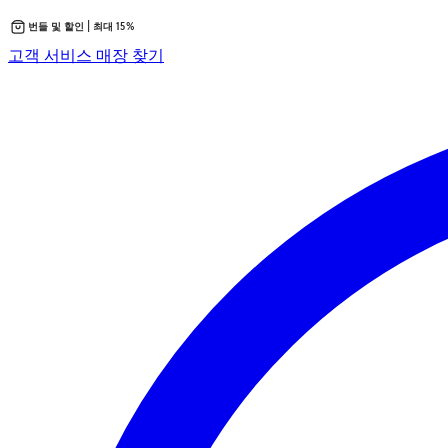
번들 및 할인 | 최대 15%
콘
새
고객 서비스
매장 찾기
텐
탭
츠
에
로
서
바
열
로
립
가
니
기
다