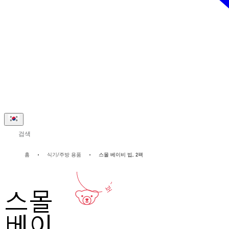
검색
2-년
홈
식기/주방 용품
스몰 베이비 빕, 2팩
보증
스몰
베이