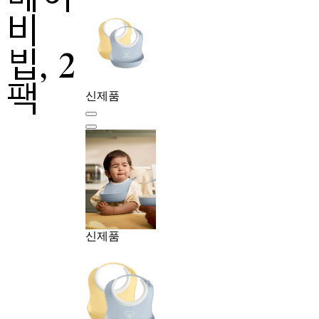
비
빕, 2
팩
신제품
신제품