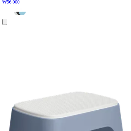
₩56,000
장
바
구
니