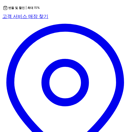
번들 및 할인 | 최대 15%
콘
새
고객 서비스
매장 찾기
텐
탭
츠
에
로
서
바
열
로
립
가
니
기
다