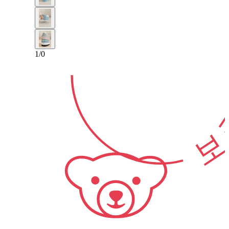
2-년
1
/
0
보