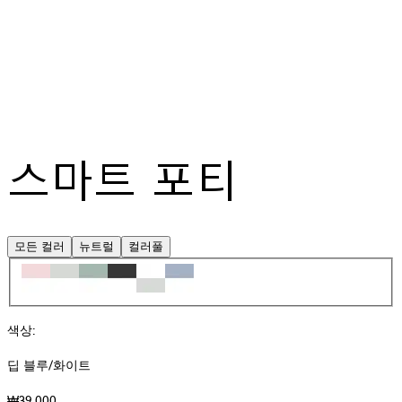
스마트 포티
모든 컬러
뉴트럴
컬러풀
색상
:
딥 블루/화이트
₩39,000