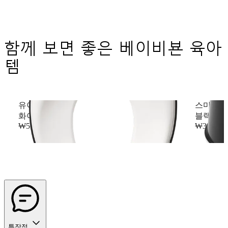
함께 보면 좋은 베이비뵨 육아
템
유아 변기커버
스마트 
화이트/블랙
블랙/화
₩56,000
₩39,000
특장점