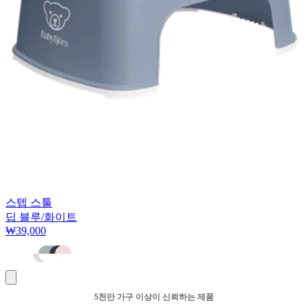
스텝 스툴
딥 블루/화이트
₩39,000
장
바
5천만 가구 이상이 신뢰하는 제품
구