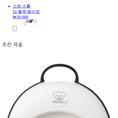
스텝 스툴
딥 블루/화이트
₩39,000
장
바
구
니
추천 제품