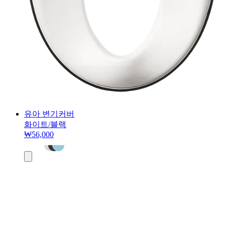
유아 변기커버
화이트/블랙
₩56,000
장
바
구
니