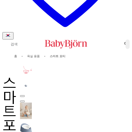
검색
0
홈
욕실 용품
스마트 포티
2-년
보증
스
마
트
포