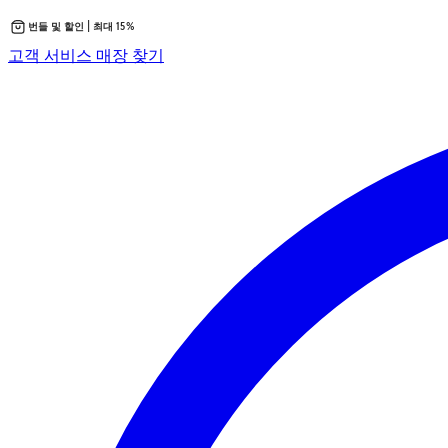
번들 및 할인 | 최대 15%
콘
새
고객 서비스
매장 찾기
텐
탭
츠
에
로
서
바
열
로
립
가
니
기
다