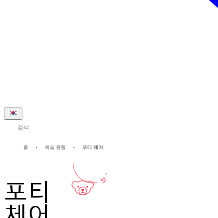
검색
2-년
홈
욕실 용품
포티 체어
보증
포티
체어