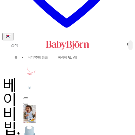
검색
0
홈
식기/주방 용품
베이비 빕, 1개
2-년
보증
베
이
비
빕,