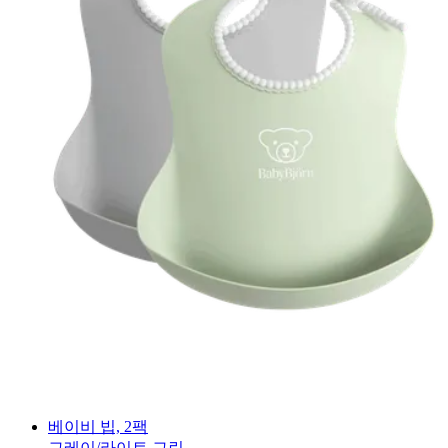
베이비 빕, 2팩
그레이/라이트 그린