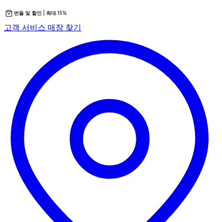
번들 및 할인 | 최대 15%
콘
새
고객 서비스
매장 찾기
텐
탭
츠
에
로
서
바
열
로
립
가
니
기
다