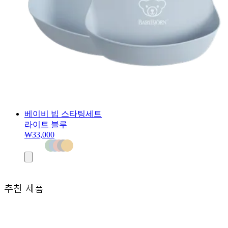
베이비 빕 스타팅세트
라이트 블루
₩33,000
장
바
구
니
추천 제품