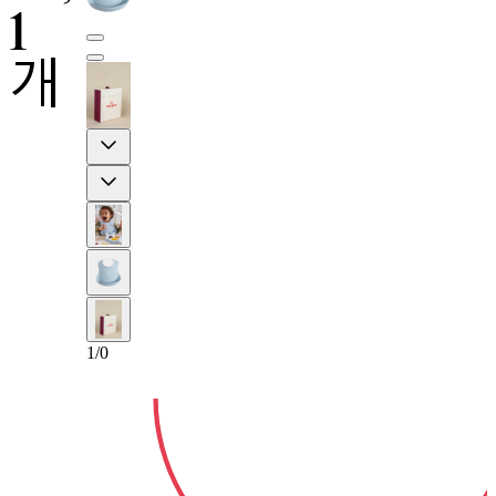
1
개
Previous
Next
2-년
1
/
0