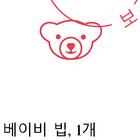
보
베이비 빕, 1개