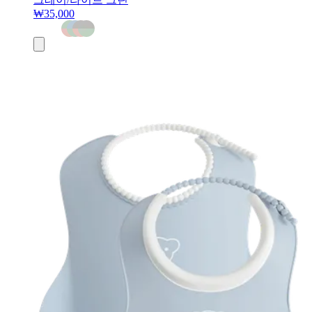
₩35,000
장
바
구
니