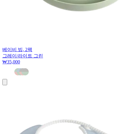
베이비 빕, 2팩
그레이/라이트 그린
₩35,000
장
바
구
니