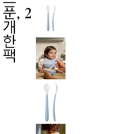
푼, 2
개
한
팩