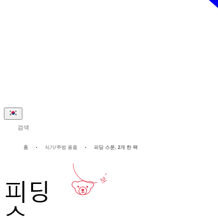
검색
2-년
홈
식기/주방 용품
피딩 스푼, 2개 한 팩
보증
피딩
스