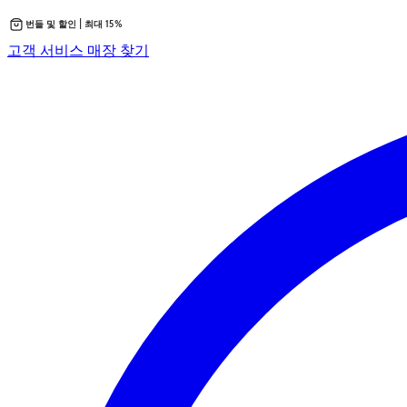
번들 및 할인 | 최대 15%
콘
새
고객 서비스
매장 찾기
텐
탭
츠
에
로
서
바
열
로
립
가
니
기
다