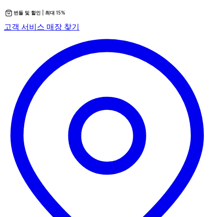
번들 및 할인 | 최대 15%
콘
새
고객 서비스
매장 찾기
텐
탭
츠
에
로
서
바
열
로
립
가
니
기
다