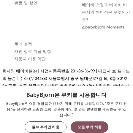
번들 및 할인
베이비 스윙과 베이비 바
운서의 차이점은 무엇인가
요?
@babybjorn Moments
쿠키 설정
개인 정보 취급 방침
사용자 이용 약관
회사명 베이비뵨㈜ | 사업자등록번호 201-86-35799 | 대표자 보 프레드
릭 올손 | 주소 (우04533) 서울특별시 중구 남대문로7길 16, 8층 801호
(소공동, 소공 한국빌딩) | 대표 번호 070-4713-5914 | 호스팅 서비스 사
업자 Cloudnet Sweden AB, (Org.nr: 556803-7476) | 통신판매업신고
BabyBjörn은 쿠키를 사용합니다
2026-서울중구-614 | Copyright © 2009-2026 BabyBjörn AB. 무단 전
BabyBjörn은 쇼핑 경험을 개선하기 위해 쿠키를 사용합니다. "모든 쿠키 허
재 금지.
용"을 선택하면 맞춤형 쇼핑, 맞춤형 제안 및 멋진 콘텐츠를 제공받을 수 있
습니다."
필수 쿠키만 허용
모든 쿠키 허용