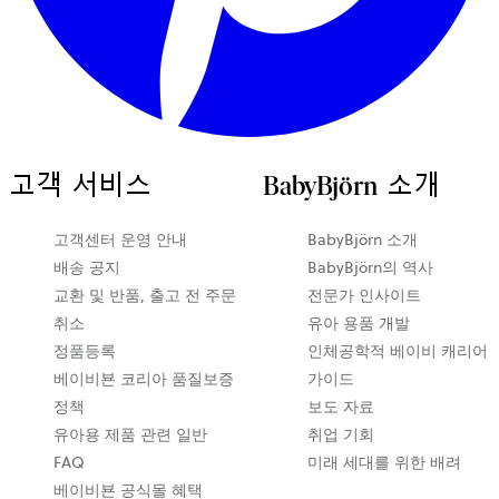
고객 서비스
BabyBjörn 소개
새
고객센터 운영 안내
BabyBjörn 소개
탭
배송 공지
BabyBjörn의 역사
에
교환 및 반품, 출고 전 주문
전문가 인사이트
서
취소
유아 용품 개발
열
정품등록
인체공학적 베이비 캐리어
립
베이비뵨 코리아 품질보증
가이드
니
정책
보도 자료
다
유아용 제품 관련 일반
취업 기회
FAQ
미래 세대를 위한 배려
베이비뵨 공식몰 혜택