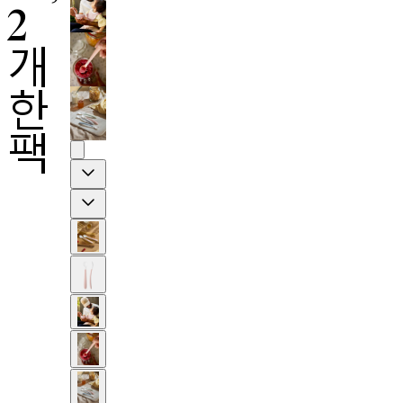
2
개
한
팩
Previous
Next
2-년