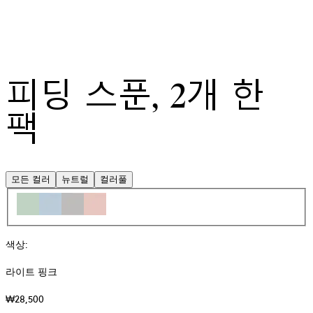
피딩 스푼, 2개 한
팩
모든 컬러
뉴트럴
컬러풀
색상
:
라이트 핑크
₩28,500