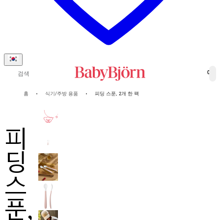
검색
0
홈
식기/주방 용품
피딩 스푼, 2개 한 팩
2-년
보증
피
딩
스
푼,