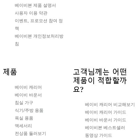
베이비뵨 제품 설명서
사용자 이용 약관
이벤트, 프로모션 참여 정
책
베이비뵨 개인정보처리방
침
제품
고객님께는 어떤
제품이 적합할까
베이비 캐리어
요?
베이비 바운서
침실 가구
베이비 캐리어 비교해보기
식기/주방 용품
베이비 캐리어 가이드
욕실 용품
베이비 바운서 가이드
액세서리
베이비뵨 베스트셀러
전상품 둘러보기
동영상 가이드